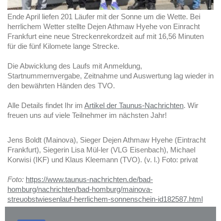
Ende April liefen 201 Läufer mit der Sonne um die Wette. Bei
herrlichem Wetter stellte Dejen Athmaw Hyehe von Einracht
Frankfurt eine neue Streckenrekordzeit auf mit 16,56 Minuten
für die fünf Kilomete lange Strecke.
Die Abwicklung des Laufs mit Anmeldung,
Startnummernvergabe, Zeitnahme und Auswertung lag wieder in
den bewährten Händen des TVO.
Alle Details findet Ihr im
Artikel der Taunus-Nachrichten
. Wir
freuen uns auf viele Teilnehmer im nächsten Jahr!
Jens Boldt (Mainova), Sieger Dejen Athmaw Hyehe (Eintracht
Frankfurt), Siegerin Lisa Mül-ler (VLG Eisenbach), Michael
Korwisi (IKF) und Klaus Kleemann (TVO). (v. l.) Foto: privat
Foto:
https://www.taunus-nachrichten.de/bad-
homburg/nachrichten/bad-homburg/mainova-
streuobstwiesenlauf-herrlichem-sonnenschein-id182587.html