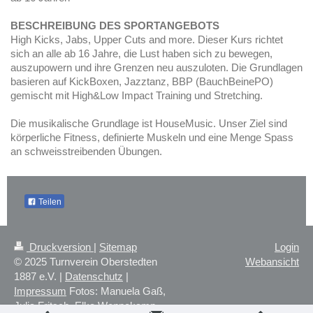
BESCHREIBUNG DES SPORTANGEBOTS
High Kicks, Jabs, Upper Cuts and more. Dieser Kurs richtet
sich an alle ab 16 Jahre, die Lust haben sich zu bewegen,
auszupowern und ihre Grenzen neu auszuloten. Die Grundlagen
basieren auf KickBoxen, Jazztanz, BBP (BauchBeinePO)
gemischt mit High&Low Impact Training und Stretching.
Die musikalische Grundlage ist HouseMusic. Unser Ziel sind
körperliche Fitness, definierte Muskeln und eine Menge Spass
an schweisstreibenden Übungen.
Teilen
Druckversion
|
Sitemap
Login
© 2025 Turnverein Oberstedten
Webansicht
1887 e.V. |
Datenschutz
|
Impressum
Fotos: Manuela Gaß,
Julia Fritsch, Elke Wennekamp,