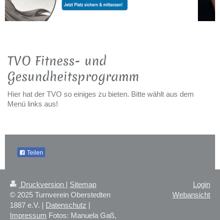
TVO Fitness- und
Gesundheitsprogramm
Hier hat der TVO so einiges zu bieten. Bitte wählt aus dem
Menü links aus!
Teilen
Druckversion
|
Sitemap
Login
© 2025 Turnverein Oberstedten
Webansicht
1887 e.V. |
Datenschutz
|
Impressum
Fotos: Manuela Gaß,